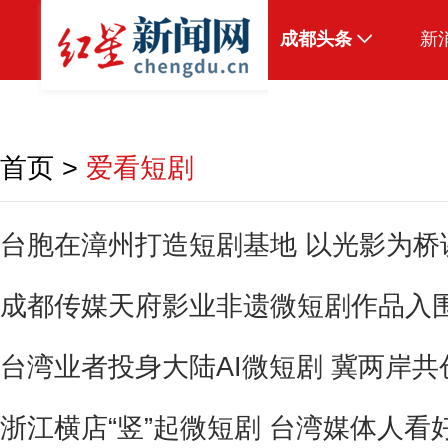
成都头条
新
原创
本地
首页
>
爱看短剧
国内
头条智造
台胞在漳州打造短剧基地 以光影为桥
热点专题
成都传媒天府影业非遗微短剧作品入围
传真机
公示
台湾业者投身大陆AI微短剧 冀两岸
浙江横店“竖”起微短剧 台湾媒体人看