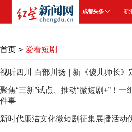
成都头条
新
原创
本地
首页
>
爱看短剧
国内
头条智造
视听四川 百部川扬 | 新《傻儿师长》
热点专题
聚焦“三新”试点、推动“微短剧+”！一
传真机
件事
公示
新时代廉洁文化微短剧征集展播活动