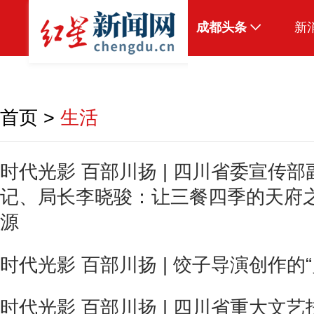
成都头条
新
原创
本地
首页
>
生活
国内
头条智造
时代光影 百部川扬 | 四川省委宣传
记、局长李晓骏：让三餐四季的天府
热点专题
源
传真机
公示
时代光影 百部川扬 | 饺子导演创作的
时代光影 百部川扬 | 四川省重大文