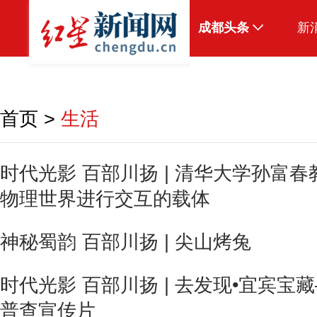
成都头条
新
原创
本地
首页
>
生活
国内
头条智造
时代光影 百部川扬 | 清华大学孙富春
物理世界进行交互的载体
热点专题
传真机
神秘蜀韵 百部川扬 | 尖山烤兔
公示
时代光影 百部川扬 | 去发现•宜宾
普查宣传片