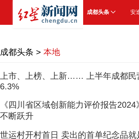
成都头条
安
原创
本地
成都头条
>
本地
国内
区域
上市、上榜、上新…… 上半年成都民
6.3%
头条智造
热点专题
《四川省区域创新能力评价报告2024
传真机
不断跃升
公示
世运村开村首日 卖出的首单纪念品就是