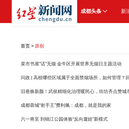
成都头条
新
原创
本地
首页
>
原创
国内
菜市书屋“话”无烟 金牛区开展世界无烟日主题活动
头条智造
问政 | 高校哪些区域属于全面禁烟场所，如何管理？
热点专题
传真机
旧巷焕新颜！武侯精细化治理暖民心，街坊齐点赞城
公示
成都蓉城“射手王”费利佩：成都，就是我的家
六一将至 到锦江公园体验“反向遛娃”新模式