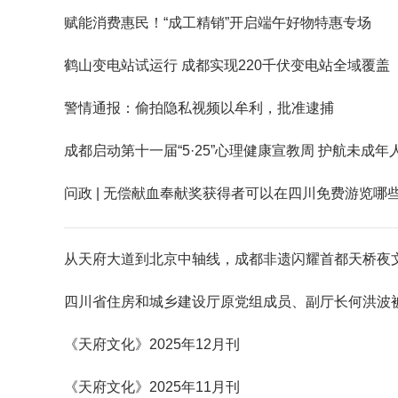
赋能消费惠民！“成工精销”开启端午好物特惠专场
鹤山变电站试运行 成都实现220千伏变电站全域覆盖
警情通报：偷拍隐私视频以牟利，批准逮捕
成都启动第十一届“5·25”心理健康宣教周 护航未成年
问政 | 无偿献血奉献奖获得者可以在四川免费游览哪
从天府大道到北京中轴线，成都非遗闪耀首都天桥夜
四川省住房和城乡建设厅原党组成员、副厅长何洪波被
《天府文化》2025年12月刊
《天府文化》2025年11月刊