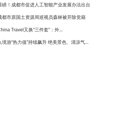
重磅！成都市促进人工智能产业发展办法出台
成都市原国土资源局巡视员森林被开除党籍
China Travel又换“三件套”：外...
入境游“热力值”持续飙升 绝美景色、清凉气...