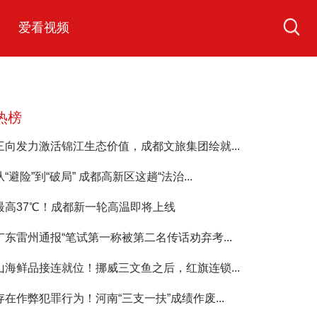
爱看视频
热榜
三向发力激活锦江生态价值，成都文旅集团绘就...
从“避险”到“破局” 成都高新区这趟“法治...
最高37℃！成都新一轮高温即将上线
广东雷州通报“笔试第一称被第二名传话劝弃考...
山海鲜品接连就位！挪威三文鱼之后，红旗连锁...
存在作弊犯罪行为！河南“三支一扶”成绩作废...