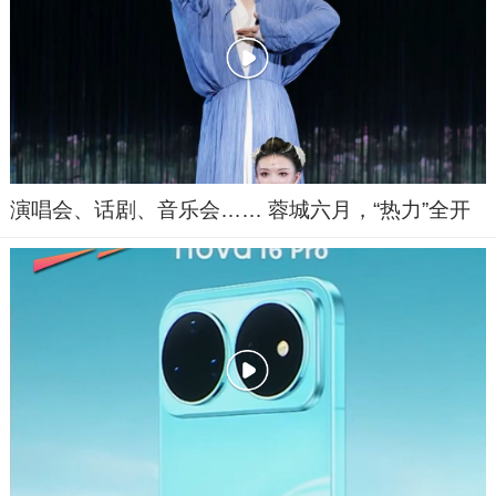
演唱会、话剧、音乐会…… 蓉城六月，“热力”全开